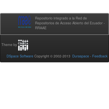
Repositorio integrado a la Red de
Repositorios de Acceso Abierto del Ecuador -
RRAAE
Theme by
DSpace Software
Copyright © 2002-2013
Duraspace
-
Feedback