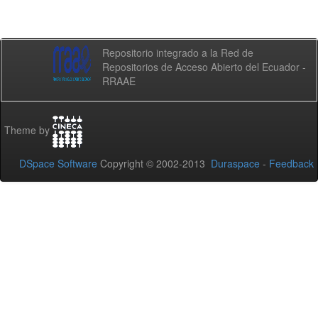
Repositorio integrado a la Red de
Repositorios de Acceso Abierto del Ecuador -
RRAAE
Theme by
DSpace Software
Copyright © 2002-2013
Duraspace
-
Feedback