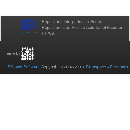
Repositorio integrado a la Red de
Repositorios de Acceso Abierto del Ecuador -
RRAAE
Theme by
DSpace Software
Copyright © 2002-2013
Duraspace
-
Feedback