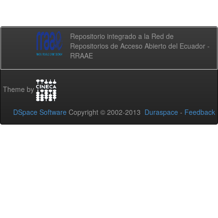
Repositorio integrado a la Red de
Repositorios de Acceso Abierto del Ecuador -
RRAAE
Theme by
DSpace Software
Copyright © 2002-2013
Duraspace
-
Feedback