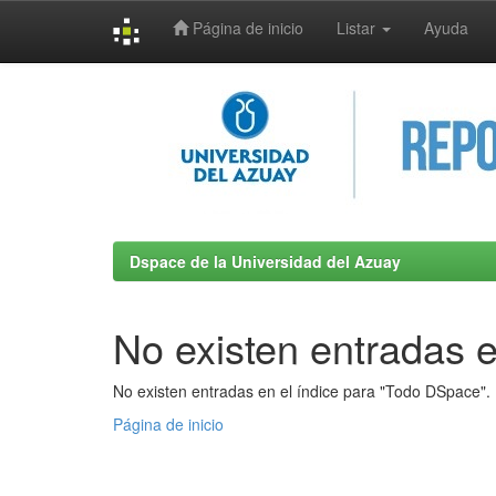
Página de inicio
Listar
Ayuda
Skip
navigation
Dspace de la Universidad del Azuay
No existen entradas e
No existen entradas en el índice para "Todo DSpace".
Página de inicio