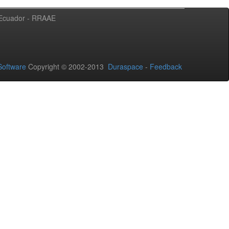
l Ecuador - RRAAE
oftware
Copyright © 2002-2013
Duraspace
-
Feedback