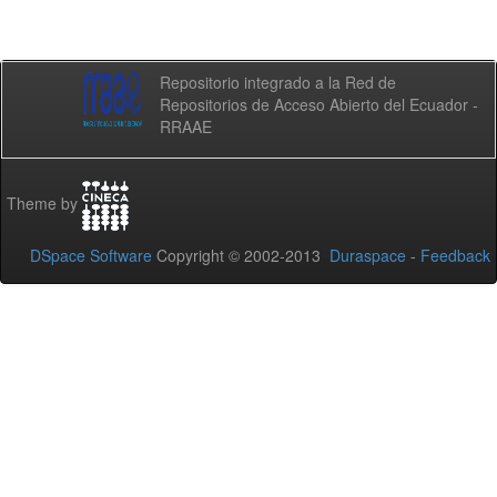
Repositorio integrado a la Red de
Repositorios de Acceso Abierto del Ecuador -
RRAAE
Theme by
DSpace Software
Copyright © 2002-2013
Duraspace
-
Feedback