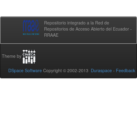
Repositorio integrado a la Red de
Repositorios de Acceso Abierto del Ecuador -
RRAAE
Theme by
DSpace Software
Copyright © 2002-2013
Duraspace
-
Feedback