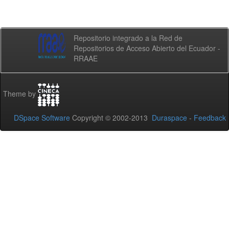
Repositorio integrado a la Red de
Repositorios de Acceso Abierto del Ecuador -
RRAAE
Theme by
DSpace Software
Copyright © 2002-2013
Duraspace
-
Feedback