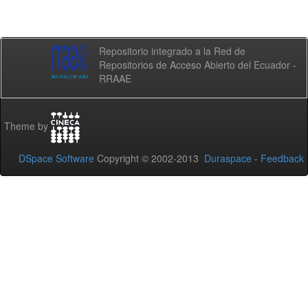
Repositorio integrado a la Red de
Repositorios de Acceso Abierto del Ecuador -
RRAAE
Theme by
DSpace Software
Copyright © 2002-2013
Duraspace
-
Feedback