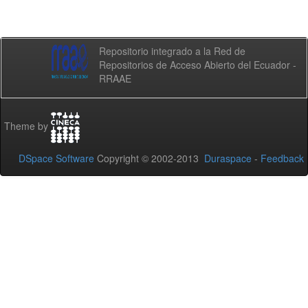
Repositorio integrado a la Red de
Repositorios de Acceso Abierto del Ecuador -
RRAAE
Theme by
DSpace Software
Copyright © 2002-2013
Duraspace
-
Feedback