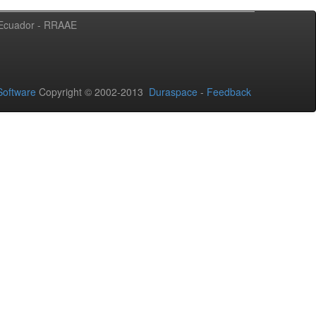
l Ecuador - RRAAE
oftware
Copyright © 2002-2013
Duraspace
-
Feedback