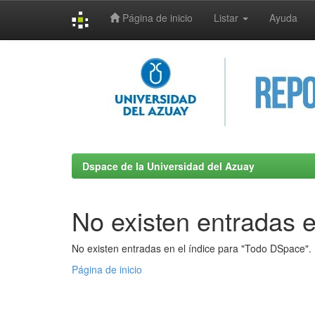
Página de inicio
Listar
Ayuda
Skip
navigation
Dspace de la Universidad del Azuay
No existen entradas e
No existen entradas en el índice para "Todo DSpace".
Página de inicio