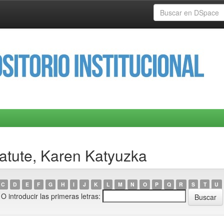
atute, Karen Katyuzka
C
D
E
F
G
H
I
J
K
L
M
N
O
P
Q
R
S
T
U
O introducir las primeras letras: