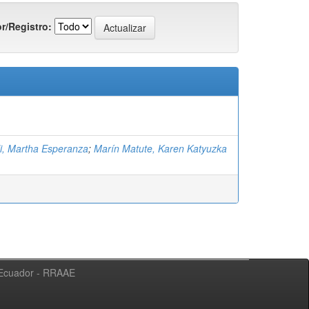
r/Registro:
i, Martha Esperanza
;
Marín Matute, Karen Katyuzka
l Ecuador - RRAAE