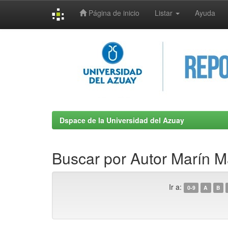
Página de inicio
Listar
Ayuda
Skip
navigation
Dspace de la Universidad del Azuay
Buscar por Autor Marín M
Ir a:
0-9
A
B