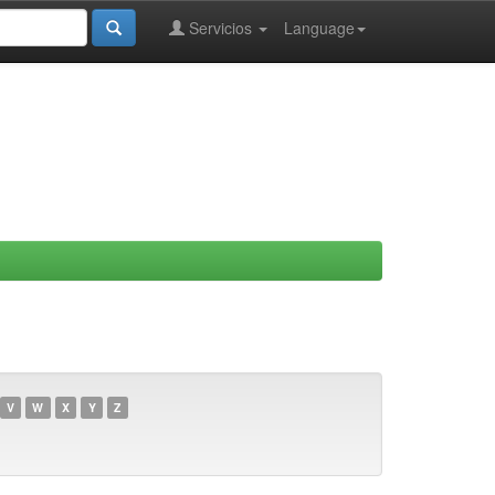
Servicios
Language
V
W
X
Y
Z