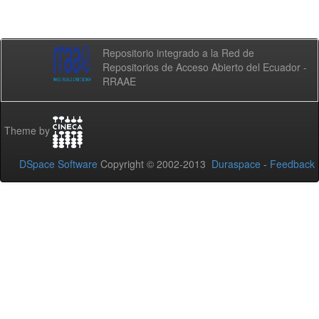
Repositorio integrado a la Red de
Repositorios de Acceso Abierto del Ecuador -
RRAAE
Theme by
DSpace Software
Copyright © 2002-2013
Duraspace
-
Feedback