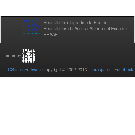
Repositorio integrado a la Red de
Repositorios de Acceso Abierto del Ecuador -
RRAAE
Theme by
DSpace Software
Copyright © 2002-2013
Duraspace
-
Feedback