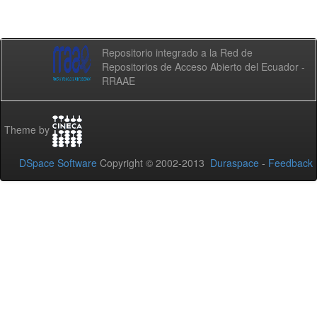
Repositorio integrado a la Red de
Repositorios de Acceso Abierto del Ecuador -
RRAAE
Theme by
DSpace Software
Copyright © 2002-2013
Duraspace
-
Feedback