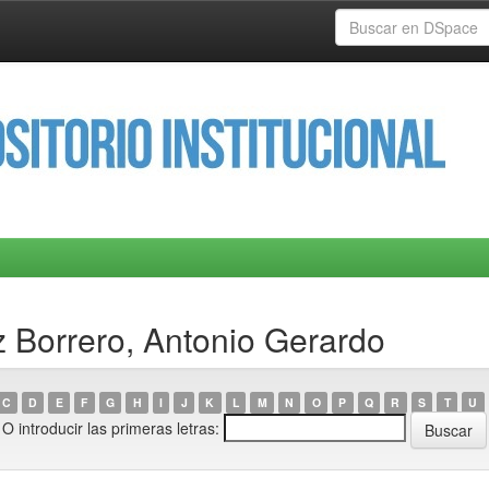
z Borrero, Antonio Gerardo
C
D
E
F
G
H
I
J
K
L
M
N
O
P
Q
R
S
T
U
O introducir las primeras letras: