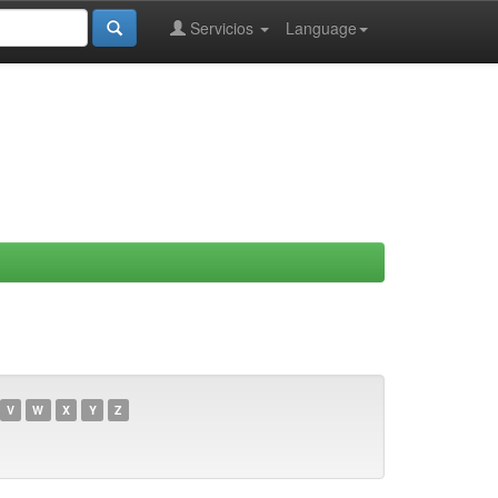
Servicios
Language
V
W
X
Y
Z