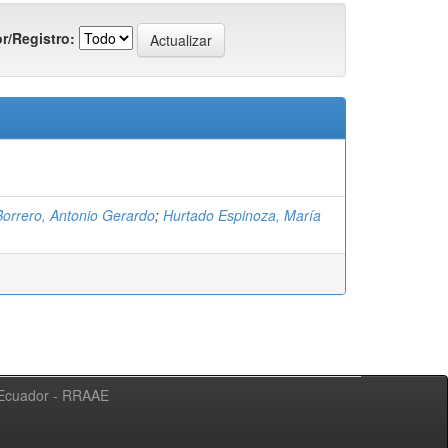
r/Registro:
Borrero, Antonio Gerardo
;
Hurtado Espinoza, María
l Ecuador - RRAAE