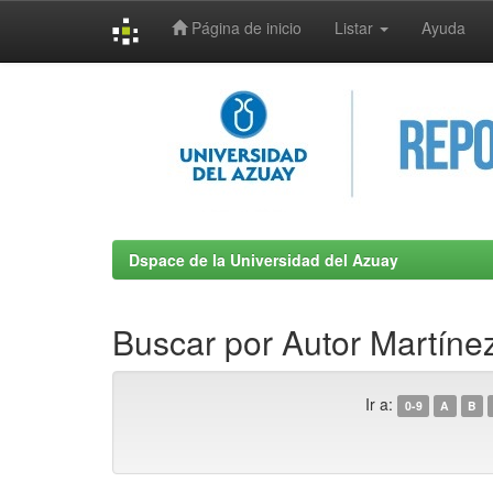
Página de inicio
Listar
Ayuda
Skip
navigation
Dspace de la Universidad del Azuay
Buscar por Autor Martíne
Ir a:
0-9
A
B