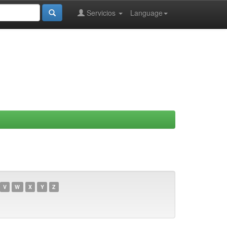
Servicios
Language
V
W
X
Y
Z