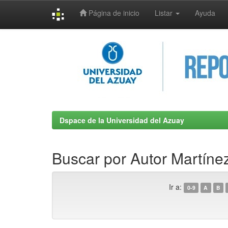
Página de inicio
Listar
Ayuda
Skip
navigation
Dspace de la Universidad del Azuay
Buscar por Autor Martíne
Ir a:
0-9
A
B