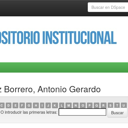
z Borrero, Antonio Gerardo
C
D
E
F
G
H
I
J
K
L
M
N
O
P
Q
R
S
T
U
O introducir las primeras letras: