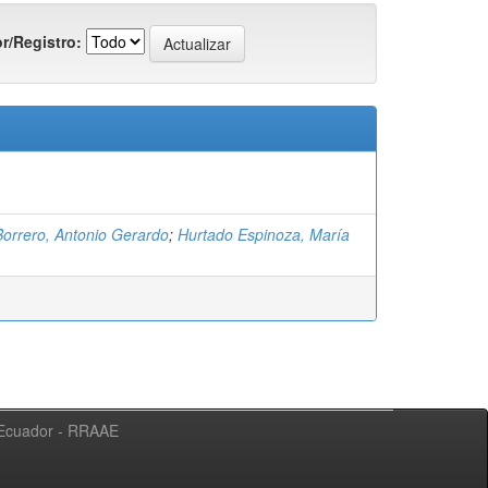
r/Registro:
Borrero, Antonio Gerardo
;
Hurtado Espinoza, María
l Ecuador - RRAAE