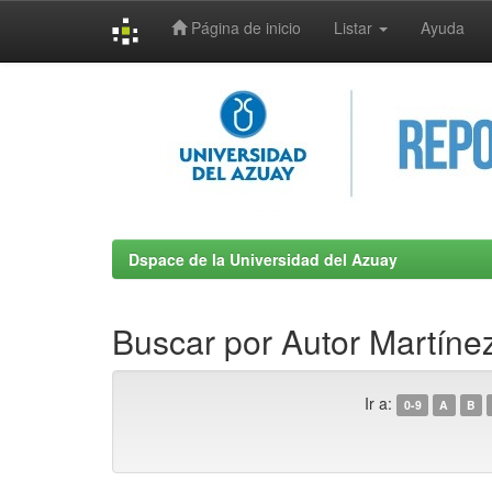
Página de inicio
Listar
Ayuda
Skip
navigation
Dspace de la Universidad del Azuay
Buscar por Autor Martíne
Ir a:
0-9
A
B