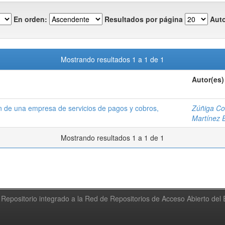
En orden:
Resultados por página
Auto
Mostrando resultados 1 a 1 de 1
Autor(es)
ión de una empresa de servicios de pagos y cobros,
Zúñiga Con
Martínez 
Mostrando resultados 1 a 1 de 1
Repositorio integrado a la Red de Repositorios de Acceso Abierto de