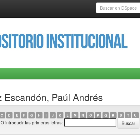
z Escandón, Paúl Andrés
C
D
E
F
G
H
I
J
K
L
M
N
O
P
Q
R
S
T
U
O introducir las primeras letras: