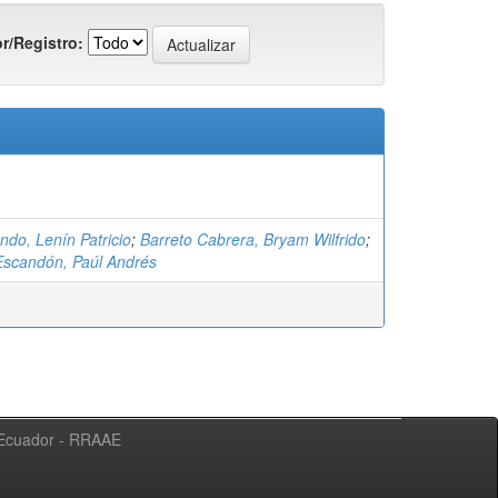
r/Registro:
do, Lenín Patricio
;
Barreto Cabrera, Bryam Wilfrido
;
Escandón, Paúl Andrés
l Ecuador - RRAAE