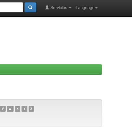
Servicios
Language
V
W
X
Y
Z