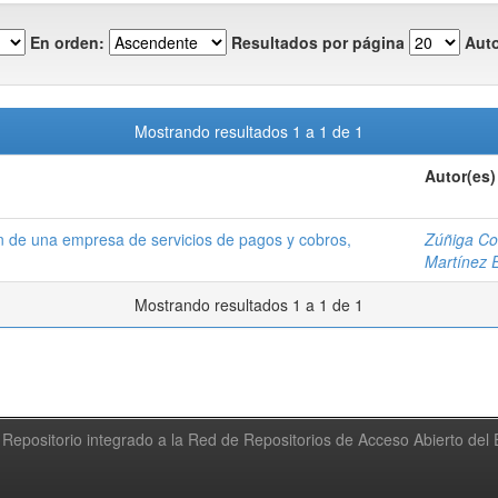
En orden:
Resultados por página
Auto
Mostrando resultados 1 a 1 de 1
Autor(es)
ión de una empresa de servicios de pagos y cobros,
Zúñiga Con
Martínez 
Mostrando resultados 1 a 1 de 1
Repositorio integrado a la Red de Repositorios de Acceso Abierto de