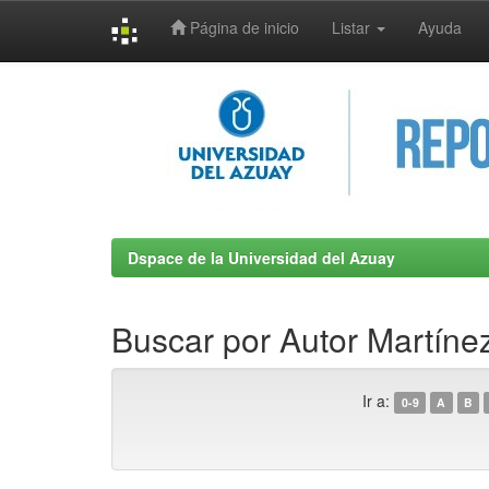
Página de inicio
Listar
Ayuda
Skip
navigation
Dspace de la Universidad del Azuay
Buscar por Autor Martíne
Ir a:
0-9
A
B