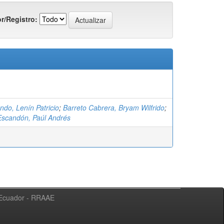
r/Registro:
do, Lenín Patricio
;
Barreto Cabrera, Bryam Wilfrido
;
Escandón, Paúl Andrés
l Ecuador - RRAAE