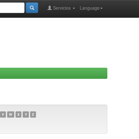
Servicios
Language
V
W
X
Y
Z