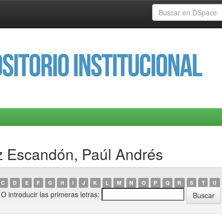
z Escandón, Paúl Andrés
C
D
E
F
G
H
I
J
K
L
M
N
O
P
Q
R
S
T
U
O introducir las primeras letras: