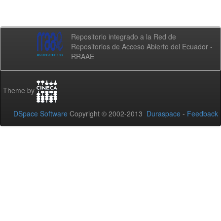
Repositorio integrado a la Red de
Repositorios de Acceso Abierto del Ecuador -
RRAAE
Theme by
DSpace Software
Copyright © 2002-2013
Duraspace
-
Feedback