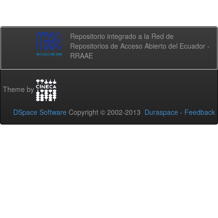
Repositorio integrado a la Red de
Repositorios de Acceso Abierto del Ecuador -
RRAAE
Theme by
DSpace Software
Copyright © 2002-2013
Duraspace
-
Feedback