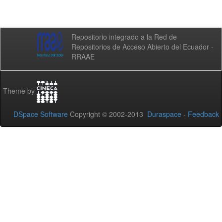
Repositorio integrado a la Red de
Repositorios de Acceso Abierto del Ecuador -
RRAAE
Theme by
DSpace Software
Copyright © 2002-2013
Duraspace
-
Feedback