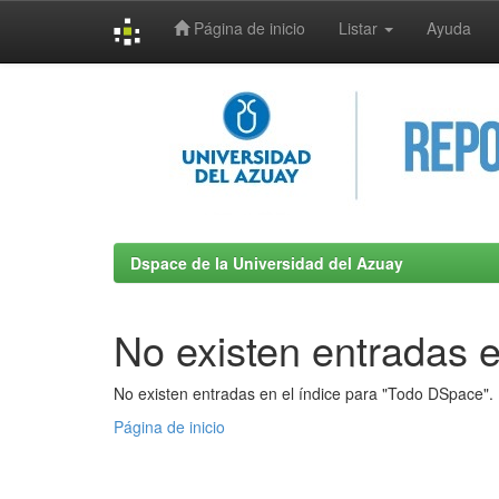
Página de inicio
Listar
Ayuda
Skip
navigation
Dspace de la Universidad del Azuay
No existen entradas e
No existen entradas en el índice para "Todo DSpace".
Página de inicio