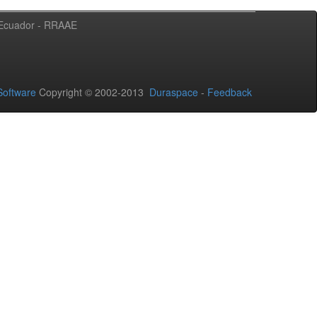
l Ecuador - RRAAE
oftware
Copyright © 2002-2013
Duraspace
-
Feedback