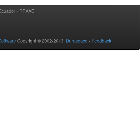
l Ecuador - RRAAE
oftware
Copyright © 2002-2013
Duraspace
-
Feedback