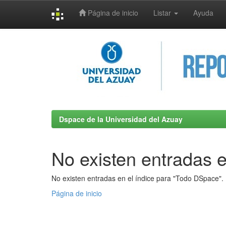
Página de inicio
Listar
Ayuda
Skip
navigation
Dspace de la Universidad del Azuay
No existen entradas e
No existen entradas en el índice para "Todo DSpace".
Página de inicio