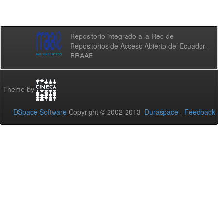
Repositorio integrado a la Red de
Repositorios de Acceso Abierto del Ecuador -
RRAAE
Theme by
DSpace Software
Copyright © 2002-2013
Duraspace
-
Feedback