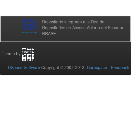
Repositorio integrado a la Red de
Repositorios de Acceso Abierto del Ecuador -
RRAAE
Theme by
DSpace Software
Copyright © 2002-2013
Duraspace
-
Feedback