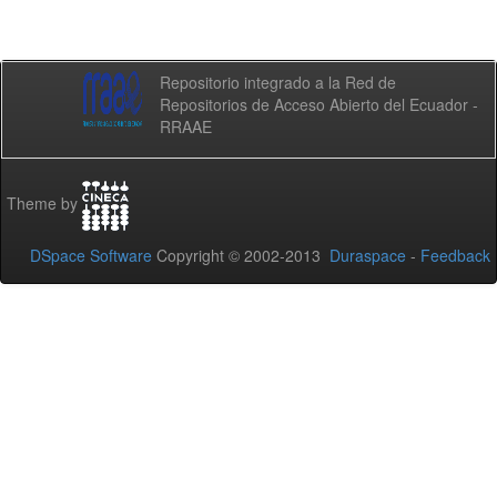
Repositorio integrado a la Red de
Repositorios de Acceso Abierto del Ecuador -
RRAAE
Theme by
DSpace Software
Copyright © 2002-2013
Duraspace
-
Feedback