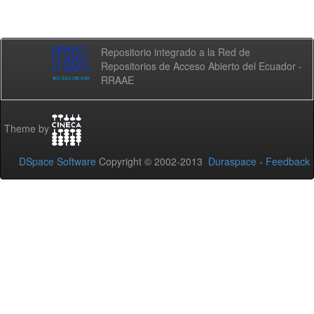
Repositorio integrado a la Red de
Repositorios de Acceso Abierto del Ecuador -
RRAAE
Theme by
DSpace Software
Copyright © 2002-2013
Duraspace
-
Feedback