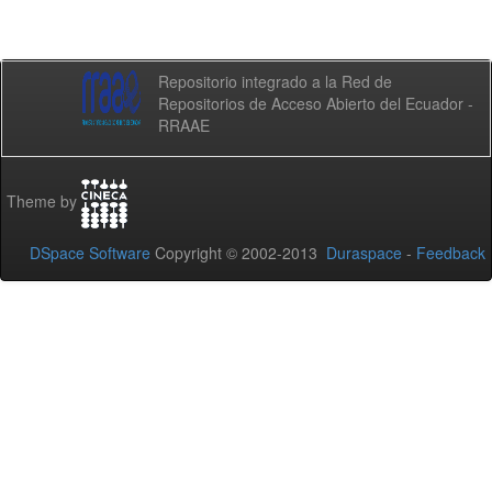
Repositorio integrado a la Red de
Repositorios de Acceso Abierto del Ecuador -
RRAAE
Theme by
DSpace Software
Copyright © 2002-2013
Duraspace
-
Feedback