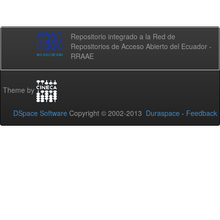
Repositorio integrado a la Red de
Repositorios de Acceso Abierto del Ecuador -
RRAAE
Theme by
DSpace Software
Copyright © 2002-2013
Duraspace
-
Feedback