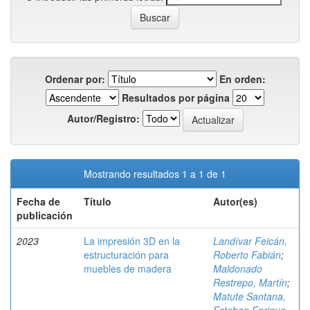
Ordenar por:
En orden:
Resultados por página
Autor/Registro:
Mostrando resultados 1 a 1 de 1
Fecha de
Título
Autor(es)
publicación
2023
La impresión 3D en la
Landívar Feicán,
estructuración para
Roberto Fabián
;
muebles de madera
Maldonado
Restrepo, Martín
;
Matute Santana,