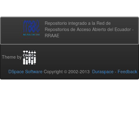
Repositorio integrado a la Red de
Repositorios de Acceso Abierto del Ecuador -
RRAAE
Theme by
DSpace Software
Copyright © 2002-2013
Duraspace
-
Feedback