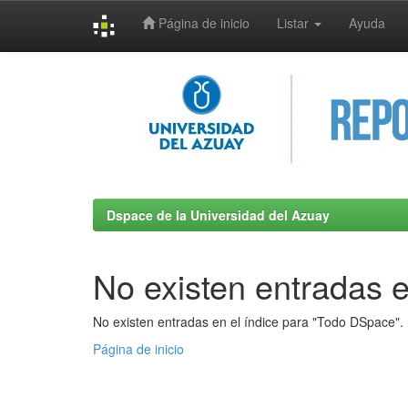
Página de inicio
Listar
Ayuda
Skip
navigation
Dspace de la Universidad del Azuay
No existen entradas e
No existen entradas en el índice para "Todo DSpace".
Página de inicio