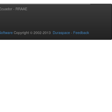
l Ecuador - RRAAE
oftware
Copyright © 2002-2013
Duraspace
-
Feedback