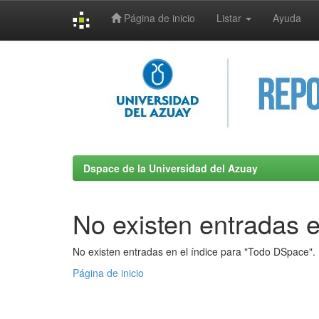
Página de inicio
Listar
Ayuda
Skip
navigation
Dspace de la Universidad del Azuay
No existen entradas e
No existen entradas en el índice para "Todo DSpace".
Página de inicio