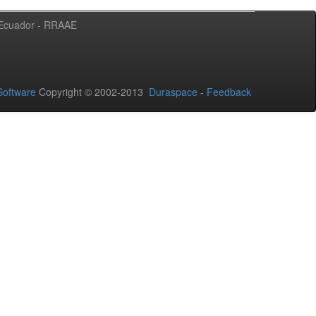
l Ecuador - RRAAE
oftware
Copyright © 2002-2013
Duraspace
-
Feedback