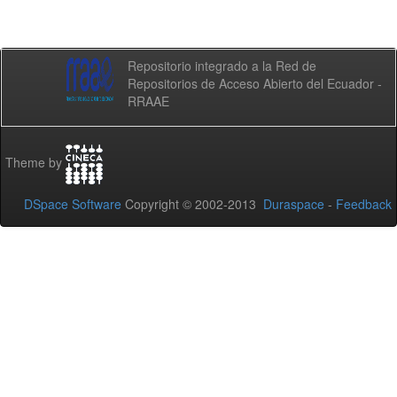
Repositorio integrado a la Red de
Repositorios de Acceso Abierto del Ecuador -
RRAAE
Theme by
DSpace Software
Copyright © 2002-2013
Duraspace
-
Feedback