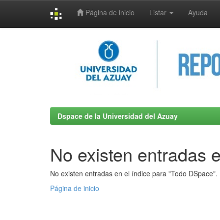
Página de inicio
Listar
Ayuda
Skip
navigation
Dspace de la Universidad del Azuay
No existen entradas e
No existen entradas en el índice para "Todo DSpace".
Página de inicio