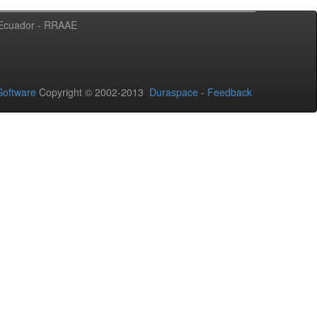
l Ecuador - RRAAE
oftware
Copyright © 2002-2013
Duraspace
-
Feedback