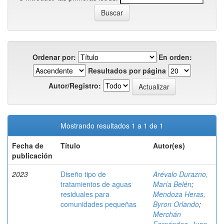
Ordenar por:
En orden:
Resultados por página
Autor/Registro:
Mostrando resultados 1 a 1 de 1
Fecha de
Título
Autor(es)
publicación
2023
Diseño tipo de
Arévalo Durazno,
tratamientos de aguas
María Belén
;
residuales para
Mendoza Heras,
comunidades pequeñas
Byron Orlando
;
Merchán