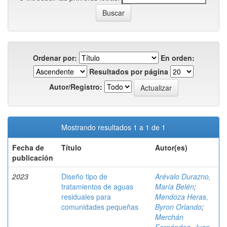
Ordenar por:
En orden:
Resultados por página
Autor/Registro:
Mostrando resultados 1 a 1 de 1
Fecha de
Título
Autor(es)
publicación
2023
Diseño tipo de
Arévalo Durazno,
tratamientos de aguas
María Belén
;
residuales para
Mendoza Heras,
comunidades pequeñas
Byron Orlando
;
Merchán