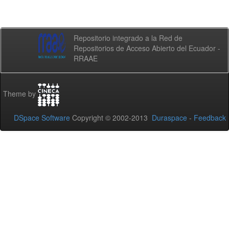
Repositorio integrado a la Red de
Repositorios de Acceso Abierto del Ecuador -
RRAAE
Theme by
DSpace Software
Copyright © 2002-2013
Duraspace
-
Feedback