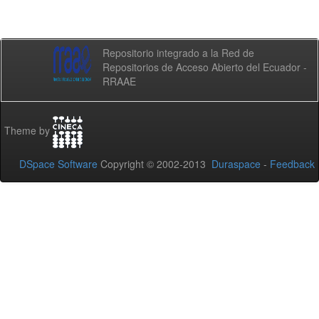
Repositorio integrado a la Red de
Repositorios de Acceso Abierto del Ecuador -
RRAAE
Theme by
DSpace Software
Copyright © 2002-2013
Duraspace
-
Feedback