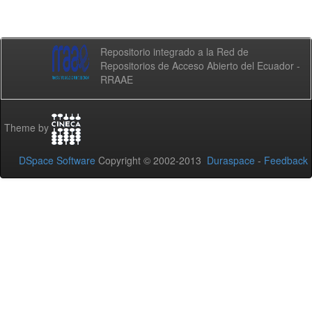
Repositorio integrado a la Red de
Repositorios de Acceso Abierto del Ecuador -
RRAAE
Theme by
DSpace Software
Copyright © 2002-2013
Duraspace
-
Feedback