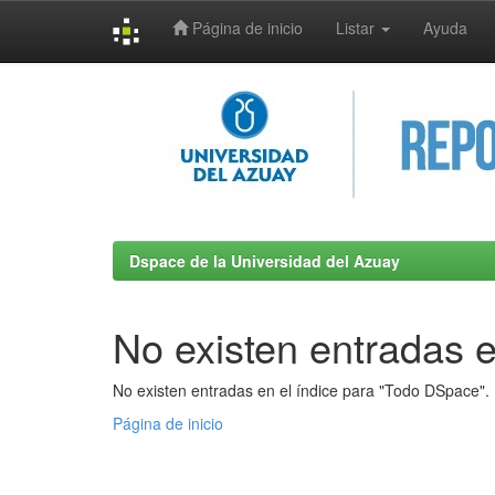
Página de inicio
Listar
Ayuda
Skip
navigation
Dspace de la Universidad del Azuay
No existen entradas e
No existen entradas en el índice para "Todo DSpace".
Página de inicio