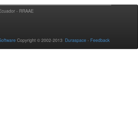
l Ecuador - RRAAE
oftware
Copyright © 2002-2013
Duraspace
-
Feedback