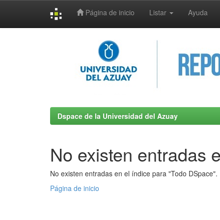
Página de inicio
Listar
Ayuda
Skip
navigation
Dspace de la Universidad del Azuay
No existen entradas e
No existen entradas en el índice para "Todo DSpace".
Página de inicio