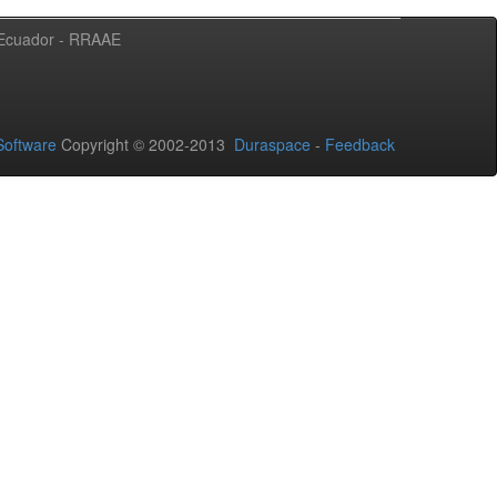
l Ecuador - RRAAE
oftware
Copyright © 2002-2013
Duraspace
-
Feedback