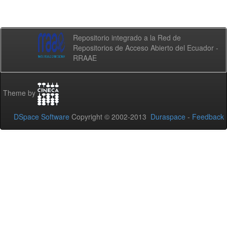
Repositorio integrado a la Red de
Repositorios de Acceso Abierto del Ecuador -
RRAAE
Theme by
DSpace Software
Copyright © 2002-2013
Duraspace
-
Feedback