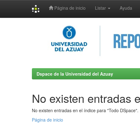
Página de inicio
Listar
Ayuda
Skip
navigation
Dspace de la Universidad del Azuay
No existen entradas e
No existen entradas en el índice para "Todo DSpace".
Página de inicio