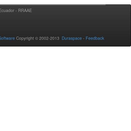
l Ecuador - RRAAE
oftware
Copyright © 2002-2013
Duraspace
-
Feedback