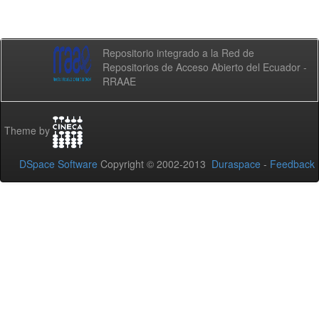
Repositorio integrado a la Red de
Repositorios de Acceso Abierto del Ecuador -
RRAAE
Theme by
DSpace Software
Copyright © 2002-2013
Duraspace
-
Feedback