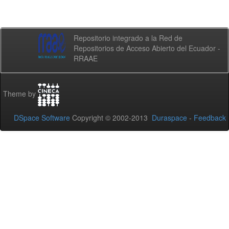
Repositorio integrado a la Red de
Repositorios de Acceso Abierto del Ecuador -
RRAAE
Theme by
DSpace Software
Copyright © 2002-2013
Duraspace
-
Feedback