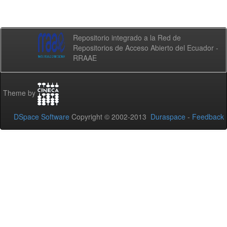
Repositorio integrado a la Red de
Repositorios de Acceso Abierto del Ecuador -
RRAAE
Theme by
DSpace Software
Copyright © 2002-2013
Duraspace
-
Feedback