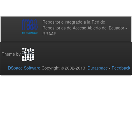
Repositorio integrado a la Red de
Repositorios de Acceso Abierto del Ecuador -
RRAAE
Theme by
DSpace Software
Copyright © 2002-2013
Duraspace
-
Feedback