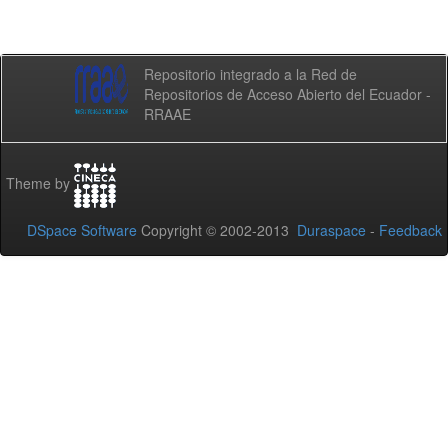
Repositorio integrado a la Red de
Repositorios de Acceso Abierto del Ecuador -
RRAAE
Theme by
DSpace Software
Copyright © 2002-2013
Duraspace
-
Feedback